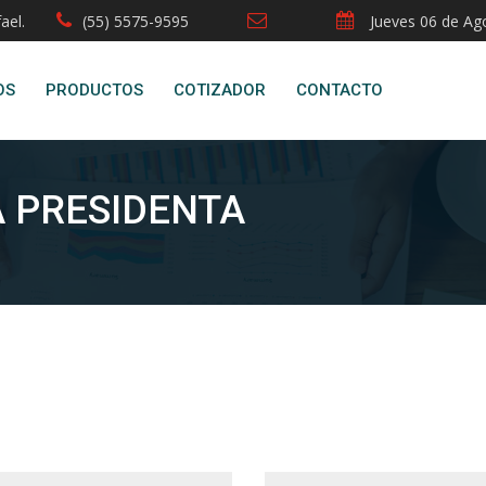
ael.
(55) 5575-9595
Jueves 06 de Ag
OS
PRODUCTOS
COTIZADOR
CONTACTO
A PRESIDENTA