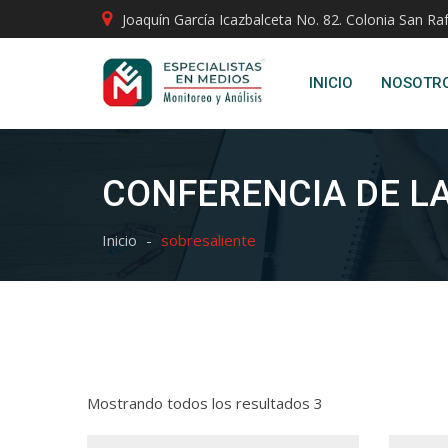
Joaquín García Icazbalceta No. 82. Colonia San Raf
INICIO
NOSOTR
CONFERENCIA DE L
Inicio
sobresaliente
Mostrando todos los resultados 3