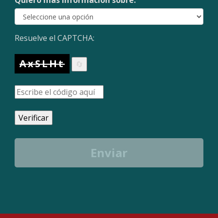
Quiero más información sobre:
Resuelve el CAPTCHA:
AxSLHt
🔄
Verificar
Enviar