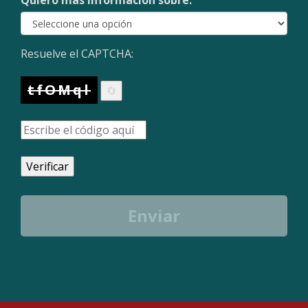
Quiero más información sobre:
Resuelve el CAPTCHA:
tfOMql
🔄
Verificar
Enviar