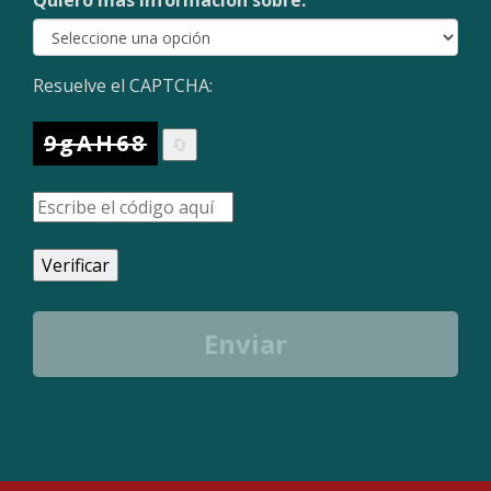
Quiero más información sobre:
Resuelve el CAPTCHA:
9gAH68
🔄
Verificar
Enviar