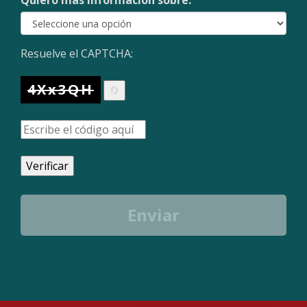
Quiero más información sobre:
Resuelve el CAPTCHA:
4Xx3QH
🔄
Verificar
Enviar