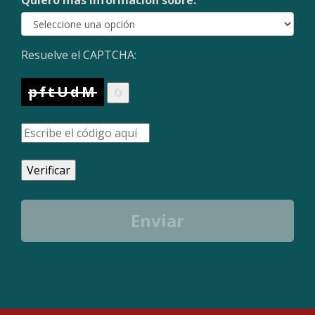
Quiero más información sobre:
Resuelve el CAPTCHA:
pftUdM
🔄
Verificar
Enviar